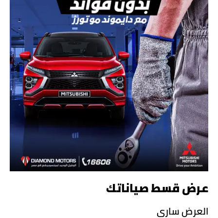
عرض قسط صياناتك
العرض ساري