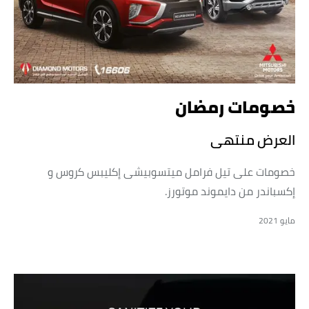
خصومات رمضان
العرض منتهى
خصومات على تيل فرامل ميتسوبيشى إكليبس كروس و
إكسباندر من دايموند موتورز.
مايو 2021