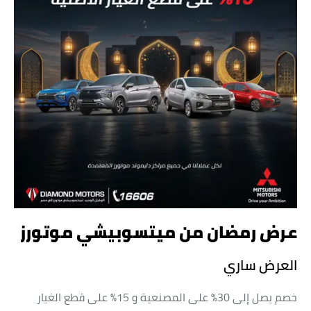
عرض رمضان من ميتسوبيشي موتورز
العرض ساري
خصم يصل إلى 30% على المصنعية و 15% على قطع الغيار